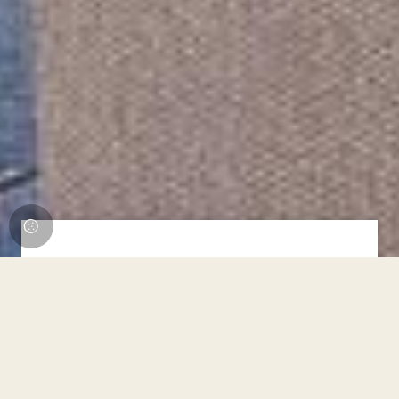
Migliore tariffa garantita
Data Arrivo:
Data Partenza:
7
8
AGOSTO 2026
AGOSTO 2026
venerdì
sabato
Persone: