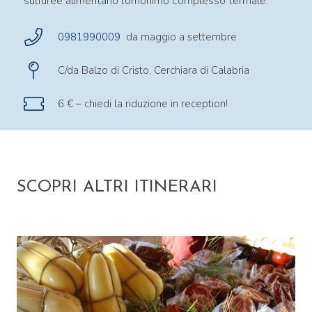
sulfuree alimentano l’omonimo complesso termale.
0981990009
da maggio a settembre
C/da Balzo di Cristo, Cerchiara di Calabria
6 € – chiedi la riduzione in reception!
SCOPRI ALTRI ITINERARI