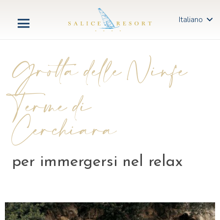
Italiano
Grotta delle Ninfe
Terme di
Cerchiara
per immergersi nel relax