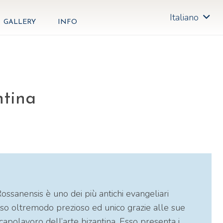
Italiano
GALLERY
INFO
ntina
ssanensis è uno dei più antichi evangeliari
eso oltremodo prezioso ed unico grazie alle sue
capolavoro dell’arte bizantina. Esso presenta i