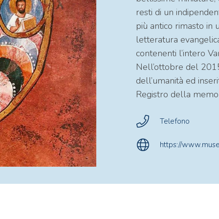
resti di un indipendent
più antico rimasto in
letteratura evangelic
contenenti l’intero V
Nell’ottobre del 2015
dell’umanità ed inser
Registro della memor
Telefono
https://www.muse