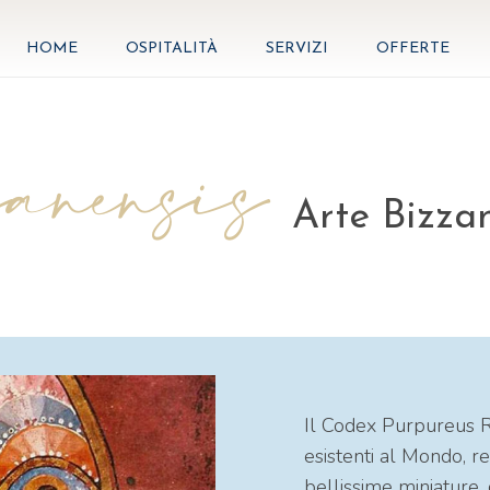
HOME
OSPITALITÀ
SERVIZI
OFFERTE
sanensis
Arte Bizza
Il Codex Purpureus Ro
esistenti al Mondo, r
bellissime miniature, 